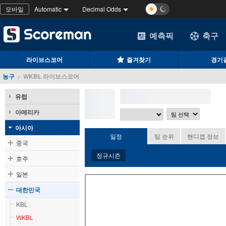
모바일
Automatic
Decimal Odds
예측픽
축구
라이브스코어
즐겨찾기
경기
농구
>
WKBL 라이브스코어
유럽
아메리카
아시아
일정
팀 순위
핸디캡 정보
중국
정규시즌
호주
일본
대한민국
KBL
WKBL